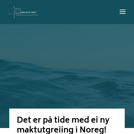
Det er på tide med ei ny
maktutgreiing i Noreg!