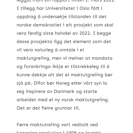
I tillegg har Universitetet i Oslo fått i
oppdrag å undersøkje tilstanden til det
norske demokratiet i eit prosjekt som skal
vera ferdig siste halvdel av 2022. I begge
desse prosjekta ligg det element som det
vil vera naturleg å omtale i ei
maktutgreiing, men vi meiner at mandata
og forankringa ikkje er tilstrekkeleg til å
kunne dekkje alt det ei maktutgreiing bør
sjå på. Difor bør Noreg etter vårt syn la
seg inspirere av Danmark og starte
arbeidet med ei ny norsk maktutgreiing.
Det er det fleire grunnar til.
Førre maktutreiing vart vedtatt ved
kongeleg resolusjon i 1998 og leverte