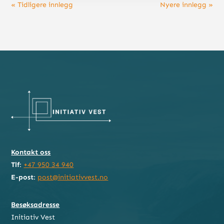
« Tidligere innlegg
Nyere innlegg »
Kontakt oss
Tlf
:
+47 950 34 940
E-post
:
post@initiativvest.no
Besøksadresse
Initiativ Vest