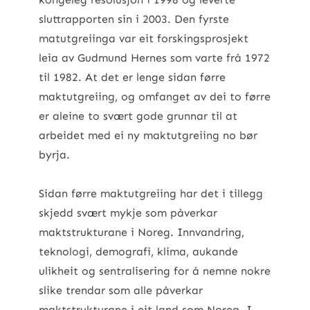
sluttrapporten sin i 2003. Den fyrste
matutgreiinga var eit forskingsprosjekt
leia av Gudmund Hernes som varte frå 1972
til 1982. At det er lenge sidan førre
maktutgreiing, og omfanget av dei to førre
er aleine to svært gode grunnar til at
arbeidet med ei ny maktutgreiing no bør
byrja.
Sidan førre maktutgreiing har det i tillegg
skjedd svært mykje som påverkar
maktstrukturane i Noreg. Innvandring,
teknologi, demografi, klima, aukande
ulikheit og sentralisering for å nemne nokre
slike trendar som alle påverkar
maktstrukturane i eit land som Noreg. I