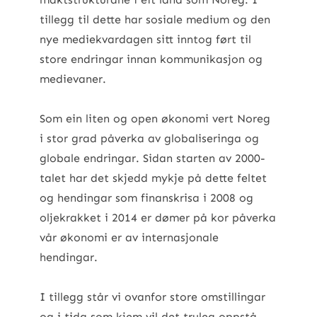
tillegg til dette har sosiale medium og den
nye mediekvardagen sitt inntog ført til
store endringar innan kommunikasjon og
medievaner.
Som ein liten og open økonomi vert Noreg
i stor grad påverka av globaliseringa og
globale endringar. Sidan starten av 2000-
talet har det skjedd mykje på dette feltet
og hendingar som finanskrisa i 2008 og
oljekrakket i 2014 er dømer på kor påverka
vår økonomi er av internasjonale
hendingar.
I tillegg står vi ovanfor store omstillingar
og i tida som kjem vil det truleg oppstå