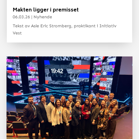
Makten ligger i premisset
06.03.26
|
Nyhende
Tekst av Asle Eric Stromberg, praktikant i Initiativ
Vest