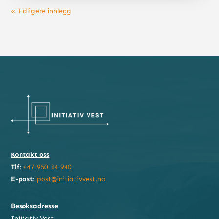
« Tidligere innlegg
Kontakt oss
Tlf
:
+47 950 34 940
E-post
:
post@initiativvest.no
Besøksadresse
Initiativ Vest