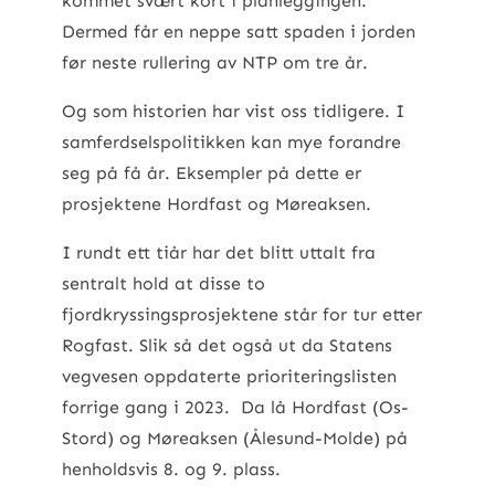
kommet svært kort i planleggingen.
Dermed får en neppe satt spaden i jorden
før neste rullering av NTP om tre år.
Og som historien har vist oss tidligere. I
samferdselspolitikken kan mye forandre
seg på få år. Eksempler på dette er
prosjektene Hordfast og Møreaksen.
I rundt ett tiår har det blitt uttalt fra
sentralt hold at disse to
fjordkryssingsprosjektene står for tur etter
Rogfast. Slik så det også ut da Statens
vegvesen oppdaterte prioriteringslisten
forrige gang i 2023. Da lå Hordfast (Os-
Stord) og Møreaksen (Ålesund-Molde) på
henholdsvis 8. og 9. plass.