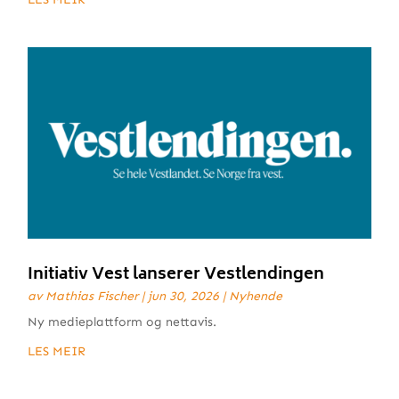
Initiativ Vest lanserer Vestlendingen
av
Mathias Fischer
|
jun 30, 2026
|
Nyhende
Ny medieplattform og nettavis.
LES MEIR