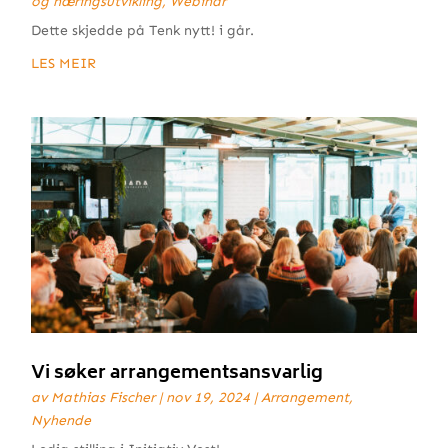
og næringsutvikling
,
Webinar
Dette skjedde på Tenk nytt! i går.
LES MEIR
Vi søker arrangementsansvarlig
av
Mathias Fischer
|
nov 19, 2024
|
Arrangement
,
Nyhende