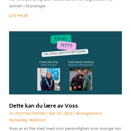
samlet i Stavanger.
LES MEIR
Dette kan du lære av Voss
av
Mathias Fischer
|
feb 20, 2025
|
Arrangement
,
Nyhende
,
Webinar
Voss er et lite sted med stor personlighet som mange har