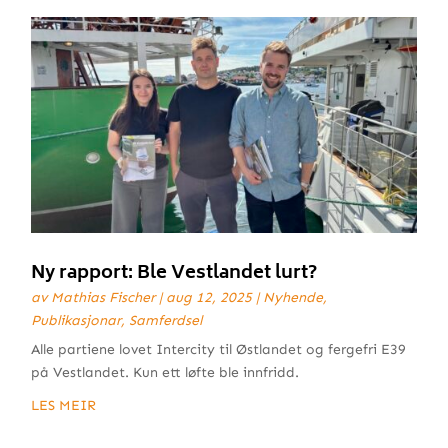
Ny rapport: Ble Vestlandet lurt?
av
Mathias Fischer
|
aug 12, 2025
|
Nyhende
,
Publikasjonar
,
Samferdsel
Alle partiene lovet Intercity til Østlandet og fergefri E39
på Vestlandet. Kun ett løfte ble innfridd.
LES MEIR