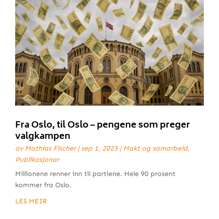
Fra Oslo, til Oslo – pengene som preger
valgkampen
av
Mathias Fischer
|
sep 1, 2025
|
Makt og samarbeid
,
Publikasjonar
Millionene renner inn til partiene. Hele 90 prosent
kommer fra Oslo.
LES MEIR