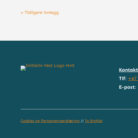
« Tidligere innlegg
Kontakt
Tlf
:
+47
E-post
:
Cookies og Personvernserklæring
//
In English