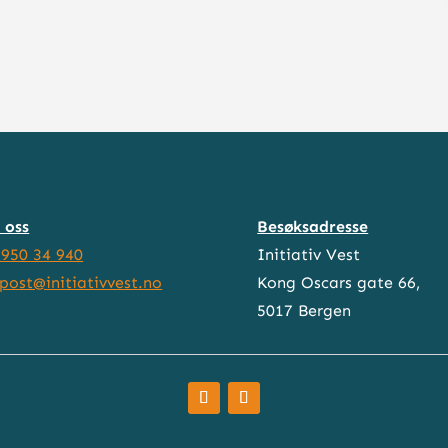
 oss
Besøksadresse
 950 34 940
Initiativ Vest
post@initiativvest.no
Kong Oscars gate 66,
5017 Bergen