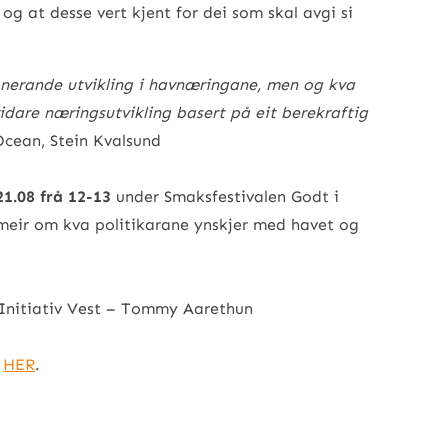
r og at desse vert kjent for dei som skal avgi si
onerande utvikling i havnæringane, men og kva
idare næringsutvikling basert på eit berekraftig
Ocean, Stein Kvalsund
21.08 frå 12-13
under Smaksfestivalen Godt i
meir om kva politikarane ynskjer med havet og
 Initiativ Vest – Tommy Aarethun
n
HER
.