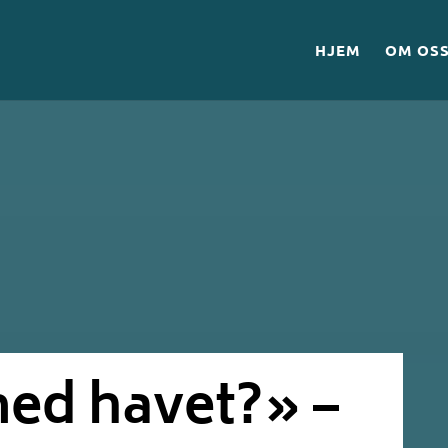
HJEM
OM OS
med havet?» –