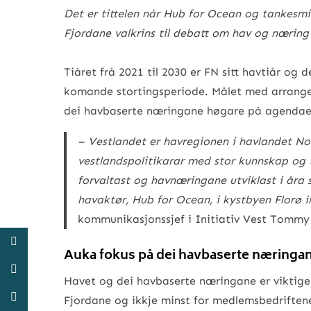
Det er tittelen når Hub for Ocean og tankesmia
Fjordane valkrins til debatt om hav og næring 
Tiåret frå 2021 til 2030 er FN sitt havtiår og 
komande stortingsperiode. Målet med arrangem
dei havbaserte næringane høgare på agendaen
– Vestlandet er havregionen i havlandet Nor
vestlandspolitikarar med stor kunnskap og 
forvaltast og havnæringane utviklast i åra
havaktør, Hub for Ocean, i kystbyen Florø i
kommunikasjonssjef i Initiativ Vest Tommy 
Auka fokus på dei havbaserte næringane
Havet og dei havbaserte næringane er viktige 
Fjordane og ikkje minst for medlemsbedriftene 