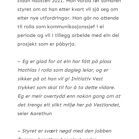
sidan hausten 2021. Han varsla før sumaren
styret om at han etter kvart vil sjå seg om
etter nye utfordringar. Han går no attende
til rolla som kommunikasjonssjef i ei
periode og vil i tillegg arbeide med ein del
prosjekt som er påbyrja.
–
Eg er glad for at ein har fått på plass
Mathias i rolla som dagleg leiar, og er
sikker på at han vil gi Initiativ Vest
trykket som skal til for å ta dette vidare.
Eg er meir overtydd enn nokon gong om at
det trengs eit slikt miljø her på Vestlandet
,
seier Aarethun
–
Styret er svært nøgd med den jobben