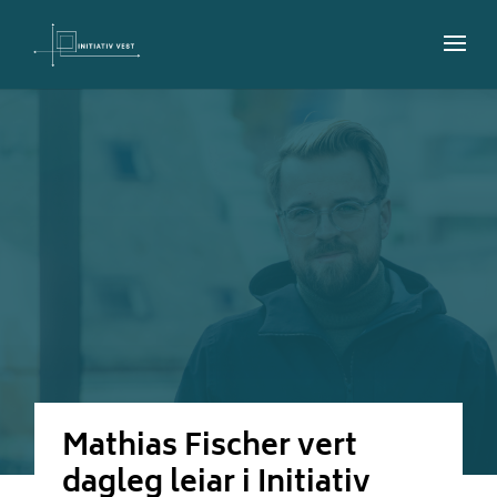
Mathias Fischer vert
dagleg leiar i Initiativ