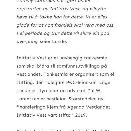
Tommy Aarethun har gjort under
oppstarten av Initiativ Vest, og vilnytte
høve til å takke han for dette. Vi er elles
glade for at han framleis skal vera med oss
i ei periode og trur dette vil sikre ein god
overgang
, seier Lunde.
Initiativ Vest er ei uavhengig tankesmie
som skal bidra til samfunnsutviklinga på
Vestlandet. Tankesmia er organisert som ei
stifting, der tidlegare PwC-leiar Geir Inge
Lunde er styreleiar og advokat Pål W.
Lorentzen er nestleiar. Størstedelen av
finansieringa kjem frå Agenda Vestlandet.
Initiativ Vest vart stifta i 2019.