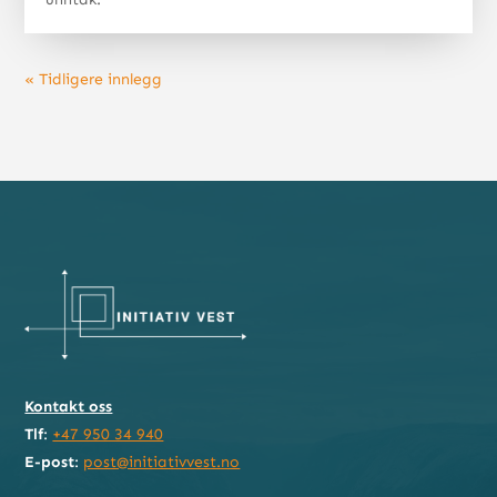
« Tidligere innlegg
Kontakt oss
Tlf
:
+47 950 34 940
E-post
:
post@initiativvest.no