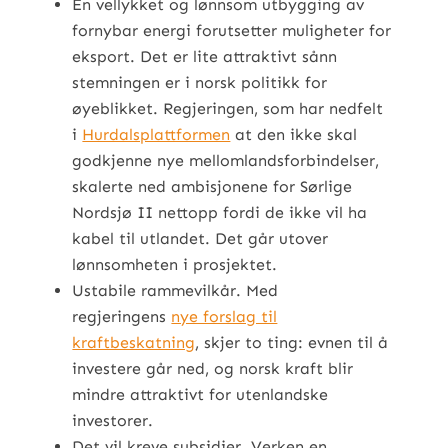
En vellykket og lønnsom utbygging av
fornybar energi forutsetter muligheter for
eksport. Det er lite attraktivt sånn
stemningen er i norsk politikk for
øyeblikket. Regjeringen, som har nedfelt
i
Hurdalsplattformen
at den ikke skal
godkjenne nye mellomlandsforbindelser,
skalerte ned ambisjonene for Sørlige
Nordsjø II nettopp fordi de ikke vil ha
kabel til utlandet. Det går utover
lønnsomheten i prosjektet.
Ustabile rammevilkår. Med
regjeringens
nye forslag til
kraftbeskatning
, skjer to ting: evnen til å
investere går ned, og norsk kraft blir
mindre attraktivt for utenlandske
investorer.
Det vil kreve subsidier. Verken en