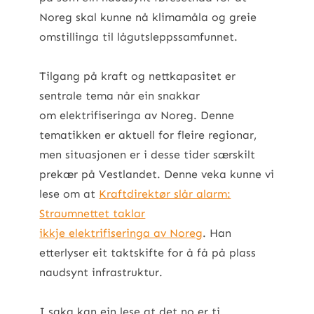
Noreg skal kunne nå klimamåla og greie
omstillinga til lågutsleppssamfunnet.
Tilgang på kraft og nettkapasitet er
sentrale tema når ein snakkar
om elektrifiseringa av Noreg. Denne
tematikken er aktuell for fleire regionar,
men situasjonen er i desse tider særskilt
prekær på Vestlandet. Denne veka kunne vi
lese om at
Kraftdirektør slår alarm:
Straumnettet taklar
ikkje elektrifiseringa av Noreg
. Han
etterlyser eit taktskifte for å få på plass
naudsynt infrastruktur.
I saka kan ein lese at det no er ti