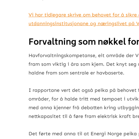
Vi har tidlegare skrive om behovet for å sikre
utdanningsinstitusjonane og næringslivet på 
Forvaltning som nøkkel for 
Havforvaltningskompetanse, eit område der Ve
fram som viktig i åra som kjem. Det knyt seg
haldne fram som sentrale er havbaserte.
I rapportane vert det også peika på behovet f
områder, for å halde tritt med tempoet i utvikl
med anna kjenner frå debatten kring utbyggin
nettkapasitet til å føre fram elektrisk kraft br
Det førte med anna til at Energi Norge peika