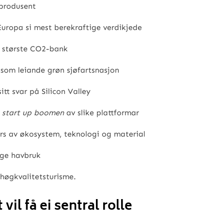
dprodusent
Europa si mest berekraftige verdikjede
n største CO2-bank
som leiande grøn sjøfartsnasjon
sitt svar på Silicon Valley
å
start up boomen
av slike plattformar
ers av økosystem, teknologi og material
ige havbruk
 høgkvalitetsturisme.
il få ei sentral rolle