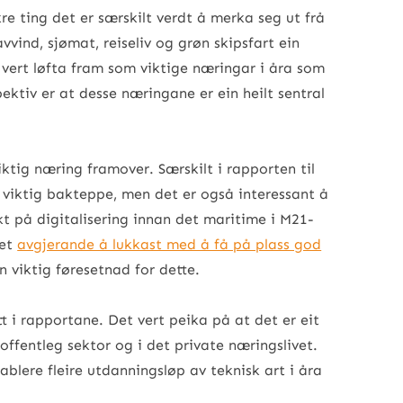
re ting det er særskilt verdt å merka seg ut frå
vvind, sjømat, reiseliv og grøn skipsfart ein
g vert løfta fram som viktige næringar i åra som
ektiv er at desse næringane er ein heilt sentral
iktig næring framover. Særskilt i rapporten til
 viktig bakteppe, men det er også interessant å
t på digitalisering innan det maritime i M21-
det
avgjerande å lukkast med å få på plass god
n viktig føresetnad for dette.
i rapportane. Det vert peika på at det er eit
fentleg sektor og i det private næringslivet.
ablere fleire utdanningsløp av teknisk art i åra