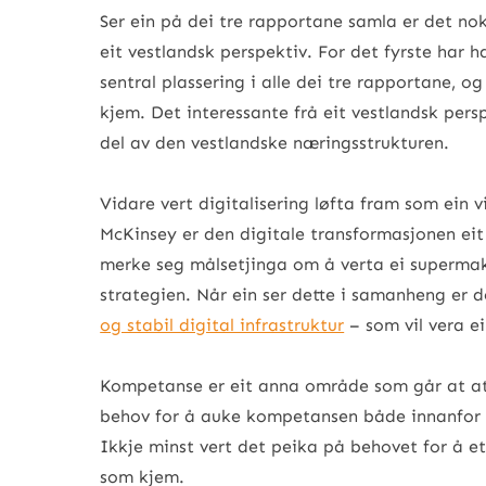
Ser ein på dei tre rapportane samla er det nok
eit vestlandsk perspektiv. For det fyrste har ha
sentral plassering i alle dei tre rapportane, o
kjem. Det interessante frå eit vestlandsk persp
del av den vestlandske næringsstrukturen.
Vidare vert digitalisering løfta fram som ein v
McKinsey er den digitale transformasjonen eit
merke seg målsetjinga om å verta ei supermak
strategien. Når ein ser dette i samanheng er 
og stabil digital infrastruktur
– som vil vera ei
Kompetanse er eit anna område som går at att 
behov for å auke kompetansen både innanfor of
Ikkje minst vert det peika på behovet for å et
som kjem.