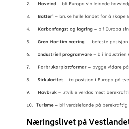
2.
Havvind
– bli Europa sin leiande havvin
3.
Batteri
– bruke heile landet for å skape 
4.
Karbonfangst og lagring
– bli Europa si
5.
Grøn Maritim næring
– befeste posisjon 
6.
Industriell programvare
– bli industrien 
7.
Forbrukarplattformar
– bygge vidare p
8.
Sirkularitet
– ta posisjon i Europa på tv
9.
Havbruk
– utvikle verdas mest berekraft
10.
Turisme
– bli verdsleiande på berekraftig
Næringslivet på Vestlandet v